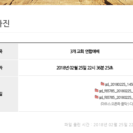
사진
목
3개 교회 연합예배
짜
2018년 02월 25일 22시 36분 25초
gd_20180225_1458
gd_f65785_20180225_
일
gd_f65785_20180225_
(마우스 오른쪽 클릭->
파일 올린 시간 : 2018년 02월 25일 2