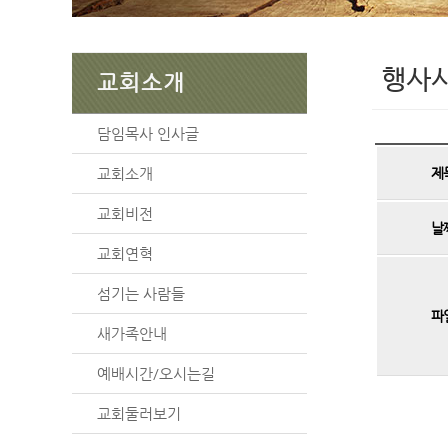
행사
교회소개
담임목사 인사글
교회소개
제
교회비전
날
교회연혁
섬기는 사람들
파
새가족안내
예배시간/오시는길
교회둘러보기