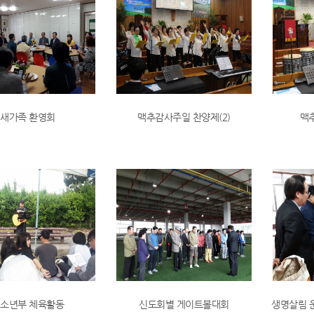
새가족 환영회
맥추감사주일 찬양제(2)
맥
소년부 체육활동
신도회별 게이트볼대회
생명살림 