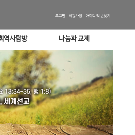
로그인
회원가입
아이디/비번찾기
회역사탐방
나눔과 교제