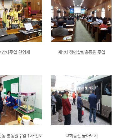
추감사주일 찬양제
제1차 생명살림총동원 주일
운동 총동원주일 1차 전도
교회동산 돌아보기