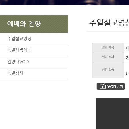
주일설교영
예배와 찬양
주일설교영상
아
특별새벽예배
2
찬양대VOD
특별행사
(