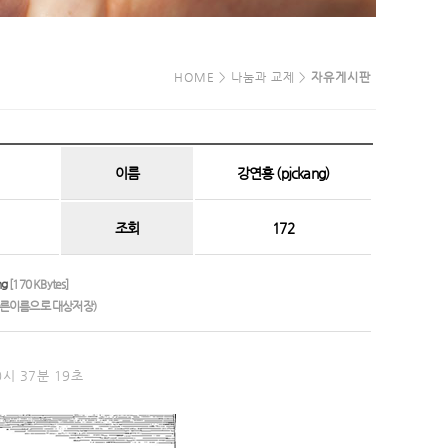
HOME > 나눔과 교제 >
자유게시판
이름
강연홍 (pjckang)
조회
172
ng
[170 KBytes]
다른이름으로 대상저장)
0시 37분 19초