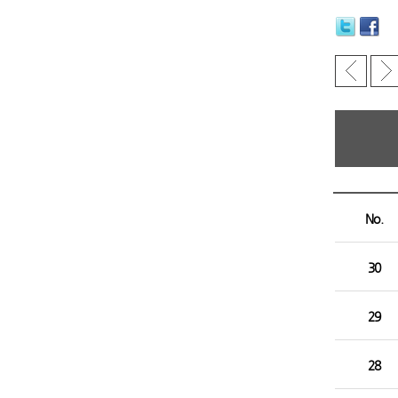
No.
30
29
28