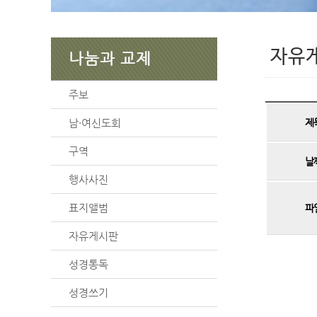
자유
나눔과 교제
주보
남·여신도회
제
구역
날
행사사진
표지앨범
파
자유게시판
성경통독
성경쓰기