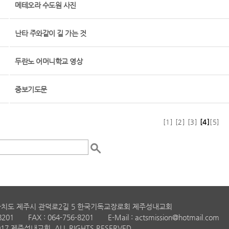
메테오라 수도원 사진
난타 주와같이 길 가는 것
두란노 어머니학교 영상
중보기도문
[1]
[2]
[3]
[4]
[5]
자치도 제주시 관덕로2길 5 한국기독교장로회 제주성내교회
8201 FAX : 064-756-8201 E-Mail : actsmission@hotmail.com
 2017 제주성내교회. ALL RIGHTS RESERVED.