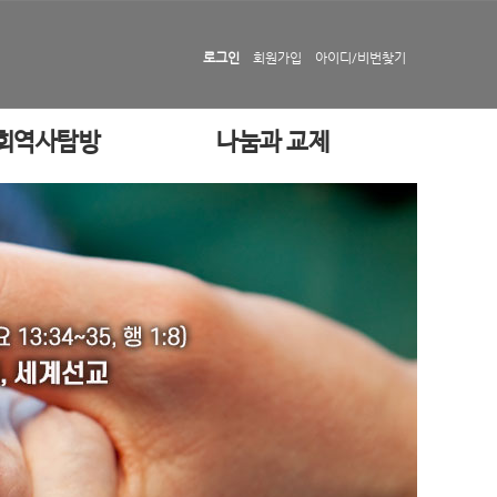
로그인
회원가입
아이디/비번찾기
회역사탐방
나눔과 교제