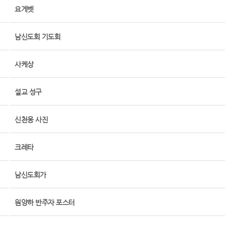
요게벳
남신도회 기도회
사케상
설교 성구
신천옹 사진
크레타
남신도회가
원양하 반주자 포스터