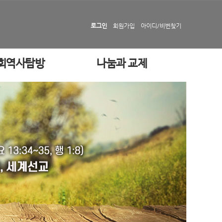
로그인
회원가입
아이디/비번찾기
회역사탐방
나눔과 교제