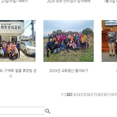
 22일(주일) 세례식
2024 장로 안수집사 임직예배
7월 6일
(토) 구역회 절물 휴양림 걷
2024년 교회동산 돌아보기
기
[1]
[2]
[3]
[4]
[5]
[6]
[7]
[8]
[9]
[10]
[