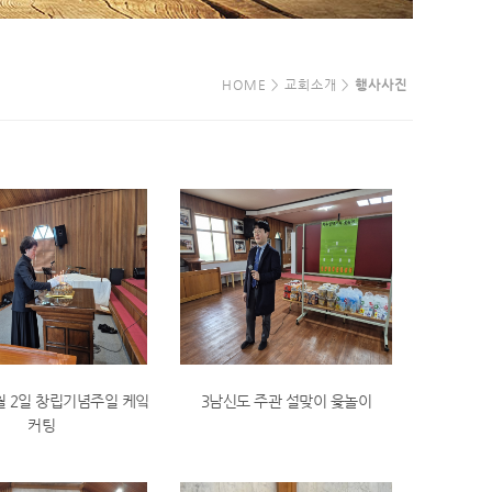
HOME > 교회소개 >
행사사진
2월 2일 창립기념주일 케잌
3남신도 주관 설맞이 윷놀이
커팅