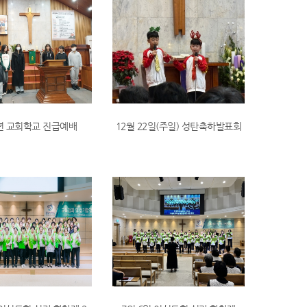
5년 교회학교 진급예배
12월 22일(주일) 성탄축하발표회