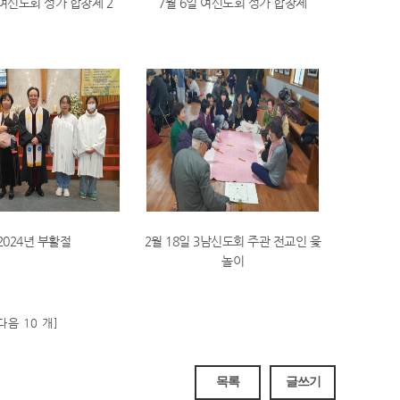
 여신도회 성가 합창제 2
7월 6일 여신도회 성가 합창제
2024년 부활절
2월 18일 3남신도회 주관 전교인 윷
놀이
다음 10 개]
목록
글쓰기