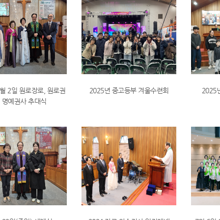
2월 2일 원로장로, 원로권
2025년 중고등부 겨울수련회
202
, 명예권사 추대식