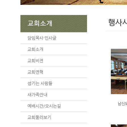
행사
교회소개
담임목사 인사글
교회소개
교회비전
교회연혁
섬기는 사람들
새가족안내
남신
예배시간/오시는길
교회둘러보기