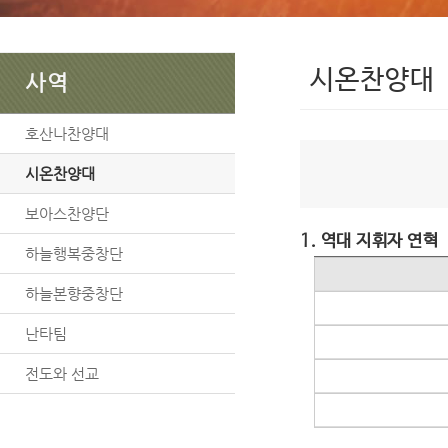
시온찬양대
사역
호산나찬양대
시온찬양대
보아스찬양단
1. 역대 지휘자 연혁
하늘행복중창단
하늘본향중창단
난타팀
전도와 선교