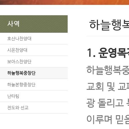
하늘행
사역
호산나찬양대
시온찬양대
1. 운영목
보아스찬양단
하늘행복중
하늘행복중창단
교회 및 
하늘본향중창단
난타팀
광 돌리고
전도와 선교
이루며 믿음